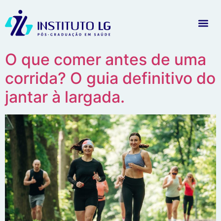
O que comer antes de uma
corrida? O guia definitivo do
jantar à largada.