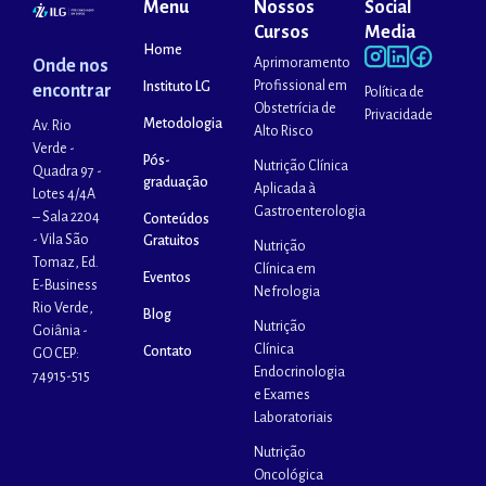
Menu
Nossos
Social
Cursos
Media
Home
Aprimoramento
Onde nos
Profissional em
Instituto LG
encontrar
Política de
Obstetrícia de
Privacidade
Metodologia
Av. Rio
Alto Risco
Verde -
Pós-
Nutrição Clínica
Quadra 97 -
graduação
Aplicada à
Lotes 4/4A
Gastroenterologia
– Sala 2204
Conteúdos
- Vila São
Gratuitos
Nutrição
Tomaz, Ed.
Clínica em
Eventos
E-Business
Nefrologia
Rio Verde,
Blog
Nutrição
Goiânia -
Clínica
Contato
GO CEP:
Endocrinologia
74915-515
e Exames
Laboratoriais
Nutrição
Oncológica