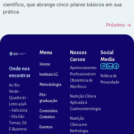
científico, que abrange cinco pilares básicos em sua
prática.
Próximo
→
Menu
Nossos
Social
Cursos
Media
Home
Aprimoramento
Onde nos
Profissional em
Instituto LG
encontrar
Política de
Obstetrícia de
Privacidade
Metodologia
Av. Rio
Alto Risco
Verde -
Pós-
Nutrição Clínica
Quadra 97 -
graduação
Aplicada à
Lotes 4/4A
Gastroenterologia
– Sala 2204
Conteúdos
- Vila São
Gratuitos
Nutrição
Tomaz, Ed.
Clínica em
Eventos
E-Business
Nefrologia