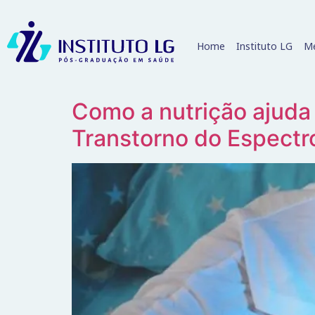
Home
Instituto LG
Me
Como a nutrição ajud
Transtorno do Espectr