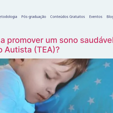
todologia
Pós-graduação
Conteúdos Gratuitos
Eventos
Blo
a a promover um sono saudáv
o Autista (TEA)?