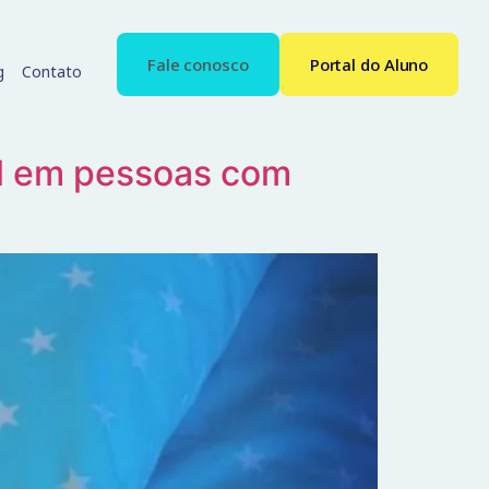
Fale conosco
Portal do Aluno
g
Contato
el em pessoas com