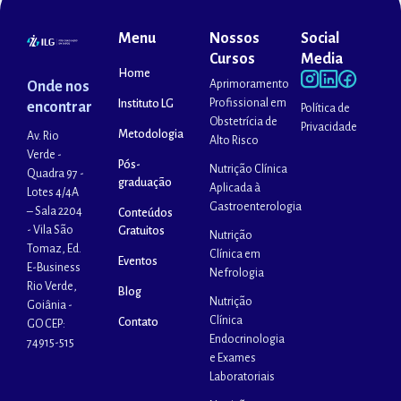
Menu
Nossos
Social
Cursos
Media
Home
Aprimoramento
Onde nos
Profissional em
Instituto LG
encontrar
Política de
Obstetrícia de
Privacidade
Metodologia
Av. Rio
Alto Risco
Verde -
Pós-
Nutrição Clínica
Quadra 97 -
graduação
Aplicada à
Lotes 4/4A
Gastroenterologia
– Sala 2204
Conteúdos
- Vila São
Gratuitos
Nutrição
Tomaz, Ed.
Clínica em
Eventos
E-Business
Nefrologia
Rio Verde,
Blog
Nutrição
Goiânia -
Clínica
Contato
GO CEP:
Endocrinologia
74915-515
e Exames
Laboratoriais