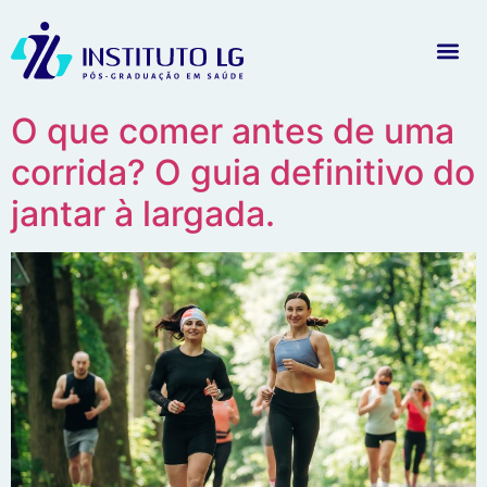
O que comer antes de uma
corrida? O guia definitivo do
jantar à largada.