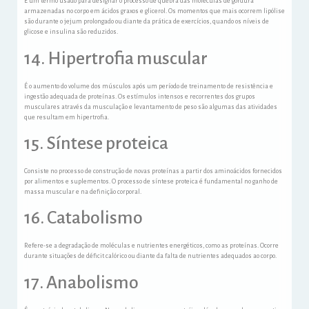
É um termo usado para designar o processo de quebra das moléculas de gordura
armazenadas no corpo em ácidos graxos e glicerol. Os momentos que mais ocorrem lipólise
são durante o jejum prolongado ou diante da prática de exercícios, quando os níveis de
glicose e insulina são reduzidos.
14. Hipertrofia muscular
É o aumento do volume dos músculos após um período de treinamento de resistência e
ingestão adequada de proteínas. Os estímulos intensos e recorrentes dos grupos
musculares através da musculação e levantamento de peso são algumas das atividades
que resultam em hipertrofia.
15. Síntese proteica
Consiste no processo de construção de novas proteínas a partir dos aminoácidos fornecidos
por alimentos e suplementos. O processo de síntese proteica é fundamental no ganho de
massa muscular e na definição corporal.
16. Catabolismo
Refere-se a degradação de moléculas e nutrientes energéticos, como as proteínas. Ocorre
durante situações de déficit calórico ou diante da falta de nutrientes adequados ao corpo.
17. Anabolismo