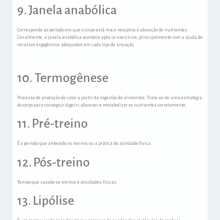
9. Janela anabólica
Corresponde ao período em que o corpo está mais receptivo à absorção de nutrientes.
Geralmente, a janela anabólica acontece após os exercícios, principalmente com a ajuda de
recursos ergogênicos adequados em cada tipo de situação.
10. Termogênese
Processo de produção de calor a partir da ingestão de alimentos. Trata-se de uma estratégia
do corpo para conseguir digerir, absorver e metabolizar os nutrientes corretamente.
11. Pré-treino
É o período que antecede os treinos ou a prática de atividade física.
12. Pós-treino
Tempo que sucede os treinos e atividades físicas.
13. Lipólise