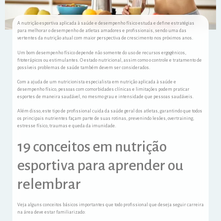
A nutrição esportiva aplicada à saúde e desempenho físico estuda e define estratégias
para melhorar o desempenho de atletas amadores e profissionais, sendo uma das
vertentes da nutrição atual com maior perspectiva de crescimento nos próximos anos.
Um bom desempenho físico depende não somente do uso de recursos ergogênicos,
fitoterápicos ou estimulantes. O estado nutricional, assim como o controle e tratamento de
possíveis problemas de saúde também devem ser considerados.
Com a ajuda de um nutricionista especialista em nutrição aplicada à saúde e
desempenho físico, pessoas com comorbidades clínicas e limitações podem praticar
esportes de maneira saudável, no mesmo grau e intensidade que pessoas saudáveis.
Além disso, este tipo de profissional cuida da saúde geral dos atletas, garantindo que todos
os principais nutrientes façam parte de suas rotinas, prevenindo lesões, overtraining,
estresse físico, traumas e queda da imunidade.
19 conceitos em nutrição
esportiva para aprender ou
relembrar
Veja alguns conceitos básicos importantes que todo profissional que deseja seguir carreira
na área deve estar familiarizado: