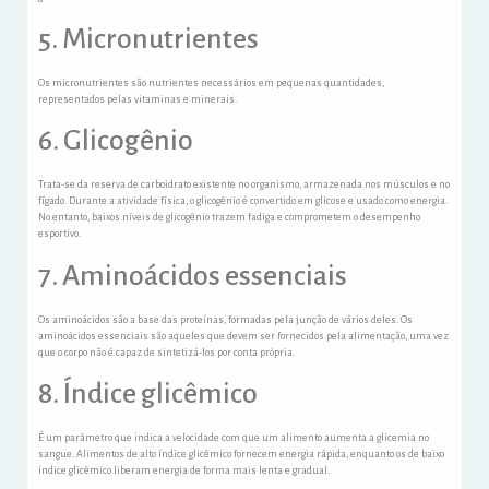
5. Micronutrientes
Os micronutrientes são nutrientes necessários em pequenas quantidades,
representados pelas vitaminas e minerais.
6. Glicogênio
Trata-se da reserva de carboidrato existente no organismo, armazenada nos músculos e no
fígado. Durante a atividade física, o glicogênio é convertido em glicose e usado como energia.
No entanto, baixos níveis de glicogênio trazem fadiga e comprometem o desempenho
esportivo.
7. Aminoácidos essenciais
Os aminoácidos são a base das proteínas, formadas pela junção de vários deles. Os
aminoácidos essenciais são aqueles que devem ser fornecidos pela alimentação, uma vez
que o corpo não é capaz de sintetizá-los por conta própria.
8. Índice glicêmico
É um parâmetro que indica a velocidade com que um alimento aumenta a glicemia no
sangue. Alimentos de alto índice glicêmico fornecem energia rápida, enquanto os de baixo
índice glicêmico liberam energia de forma mais lenta e gradual.