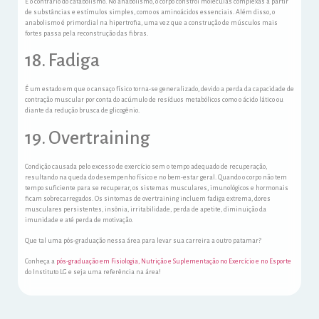
É o contrário do catabolismo. No anabolismo, o corpo constrói moléculas complexas a partir
de substâncias e estímulos simples, como os aminoácidos essenciais. Além disso, o
anabolismo é primordial na hipertrofia, uma vez que a construção de músculos mais
fortes passa pela reconstrução das fibras.
18. Fadiga
É um estado em que o cansaço físico torna-se generalizado, devido a perda da capacidade de
contração muscular por conta do acúmulo de resíduos metabólicos como o ácido lático ou
diante da redução brusca de glicogênio.
19. Overtraining
Condição causada pelo excesso de exercício sem o tempo adequado de recuperação,
resultando na queda do desempenho físico e no bem-estar geral. Quando o corpo não tem
tempo suficiente para se recuperar, os sistemas musculares, imunológicos e hormonais
ficam sobrecarregados. Os sintomas de overtraining incluem fadiga extrema, dores
musculares persistentes, insônia, irritabilidade, perda de apetite, diminuição da
imunidade e até perda de motivação.
Que tal uma pós-graduação nessa área para levar sua carreira a outro patamar?
Conheça a
pós-graduação em Fisiologia, Nutrição e Suplementação no Exercício e no Esporte
do Instituto LG e seja uma referência na área!