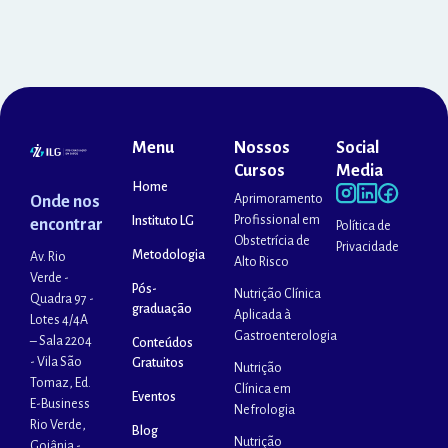
Menu
Nossos
Social
Cursos
Media
Home
Aprimoramento
Onde nos
Profissional em
Instituto LG
encontrar
Política de
Obstetrícia de
Privacidade
Metodologia
Av. Rio
Alto Risco
Verde -
Pós-
Nutrição Clínica
Quadra 97 -
graduação
Aplicada à
Lotes 4/4A
Gastroenterologia
– Sala 2204
Conteúdos
- Vila São
Gratuitos
Nutrição
Tomaz, Ed.
Clínica em
Eventos
E-Business
Nefrologia
Rio Verde,
Blog
Nutrição
Goiânia -