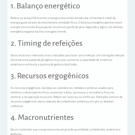
1. Balanço energético
Refere-se ao equilíbrio entre a energia consumida através dos alimentos e o total de
energia gasta através do movimento e atividade física. O balanço energético positivo (mais
energia consumida do que gasta) resulta em ganho de peso. Seguindo a lógica, um balanço
energético negativo facilita o emagrecimento.
2. Timing de refeições
São os horários e intervalos mais indicados para fazer uma refeição. Um timing de refeição
eficiente evita queda de glicogênio muscular, aumenta a capacidade de sintetizar
proteínas e estimula a queima de gordura localizada.
3. Recursos ergogênicos
Os recursos ergogênicos são todas as substâncias, métodos e práticas usados para
melhorar o desempenho físico, aumentar a força, aprimorar a resistência física ou
acelerar a recuperação muscular. Podem ser naturais ou artificiais. Exemplos comuns de
recursos ergogênicos são os módulos de carboidratos, proteínas em pó e as bebidas
isotônicas.
4. Macronutrientes
São os nutrientes que o corpo necessita em grande quantidade: carboidratos, proteínas e
gorduras.