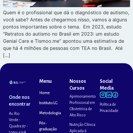
Quem é o profissional que dá o diagnóstico de autismo,
você sabe? Antes de chegarmos nisso, vamos a alguns
pontos importantes sobre o tema. Em 2023, estudo
“Retratos do autismo no Brasil em 2023: um estudo
Genial Care e Tismoo.me” apontou uma estimativa de
que há 4 milhões de pessoas com TEA no Brasil. Até
[…]
Menu
Nossos
Social
Cursos
Media
Home
Aprimoramento
Onde nos
Profissional em
Instituto LG
encontrar
Política de
Obstetrícia de
Privacidade
Metodologia
Av. Rio
Alto Risco
Verde -
Pós-
Nutrição Clínica
Quadra 97 -
graduação
Aplicada à
Lotes 4/4A