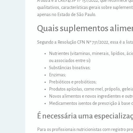
A outra é a CREF4/SP nº 151/2022, que reconhece qu
qualitativos, características gerais sobre suplemen
apenas no Estado de São Paulo.
Quais suplementos aliment
Segundo a Resolução CFN Nº 731/2022, essa é a lista
Nutrientes (vitaminas, minerais, lipídios, á
ou associados entre si)
Substâncias bioativas;
Enzimas;
Prebióticos e probióticos;
Produtos apícolas, como mel, própolis, geleia
Novos alimentos e novos ingredientes e outr
Medicamentos isentos de prescrição à base d
É necessária uma especializaç
Para os profissionais nutricionistas com registro pr