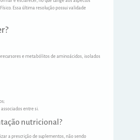
formar e esclarecer, no que tange aos aspectos
ísico. Essa última resolução possui validade
er?
:
 precursores e metabólitos de aminoácidos, isolados
os;
associados entre si.
ntação nutricional?
alizar a prescrição de suplementos, não sendo