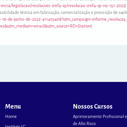
arencia/legislacao/resolucoes-cref4-sp/resolucao-cref4-sp-no-151-2022
abilidade técnica em fabricação, comercialização e prescrição de sup
8-de-16-de-junho-de-2022-411403408?utm_campaign=informe_resoluca
tares&utm_medium=email&utm_source=RD+Station
)
Menu
Nossos Cursos
Home
Aprimoramento Profissional e
de Alto Risco
Instituto LG