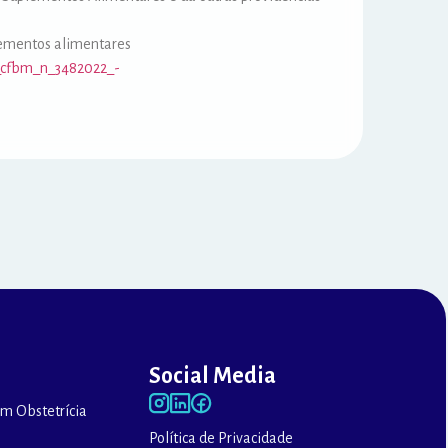
)
lementos alimentares
o_cfbm_n_3482022_-
Social Media
m Obstetrícia
Política de Privacidade