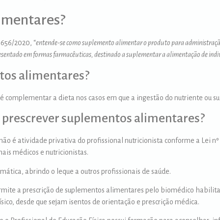
imentares?
656/2020, “
entende-se como suplemento alimentar o produto para administração e
presentado em formas farmacêuticas, destinado a suplementar a alimentação de ind
tos alimentares?
é complementar a dieta nos casos em que a ingestão do nutriente ou sub
e prescrever suplementos alimentares?
ão é atividade privativa do profissional nutricionista conforme a Lei nº
nais médicos e nutricionistas.
ática, abrindo o leque a outros profissionais de saúde.
rmite a prescrição de suplementos alimentares pelo biomédico habilit
Físico, desde que sejam isentos de orientação e prescrição médica.