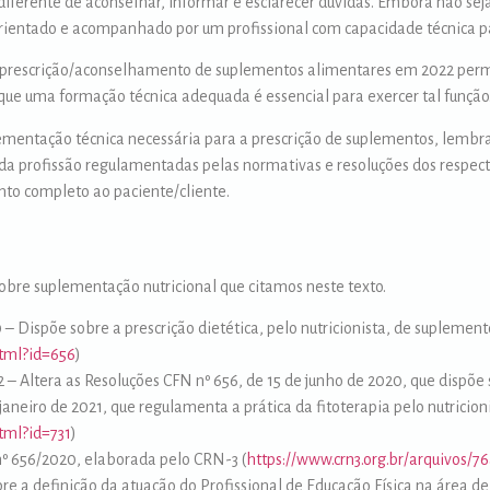
 diferente de aconselhar, informar e esclarecer dúvidas. Embora não s
ientado e acompanhado por um profissional com capacidade técnica pa
escrição/aconselhamento de suplementos alimentares em 2022 permiti
 que uma formação técnica adequada é essencial para exercer tal função
mentação técnica necessária para a prescrição de suplementos, lembr
cada profissão regulamentadas pelas normativas e resoluções dos respect
to completo ao paciente/cliente.
sobre suplementação nutricional que citamos neste texto.
 – Dispõe sobre a prescrição dietética, pelo nutricionista, de suplemen
html?id=656
)
 – Altera as Resoluções CFN nº 656, de 15 de junho de 2020, que dispõe s
aneiro de 2021, que regulamenta a prática da fitoterapia pelo nutricion
html?id=731
)
nº 656/2020, elaborada pelo CRN-3 (
https://www.crn3.org.br/arquivos
re a definição da atuação do Profissional de Educação Física na área d