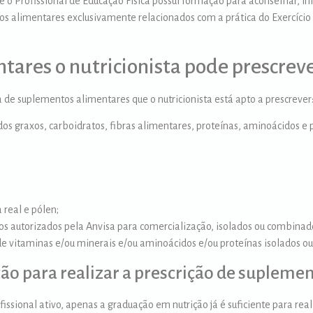
e o Profissional de Educação Física possui formação para aconselhar, in
tos alimentares exclusivamente relacionados com a prática do Exercício F
ares o nutricionista pode prescrev
 de suplementos alimentares que o nutricionista está apto a prescrever
cidos graxos, carboidratos, fibras alimentares, proteínas, aminoácidos e
 real e pólen;
os autorizados pela Anvisa para comercialização, isolados ou combinad
e vitaminas e/ou minerais e/ou aminoácidos e/ou proteínas isolados ou 
ão para realizar a prescrição de supleme
ofissional ativo, apenas a graduação em nutrição já é suficiente para re