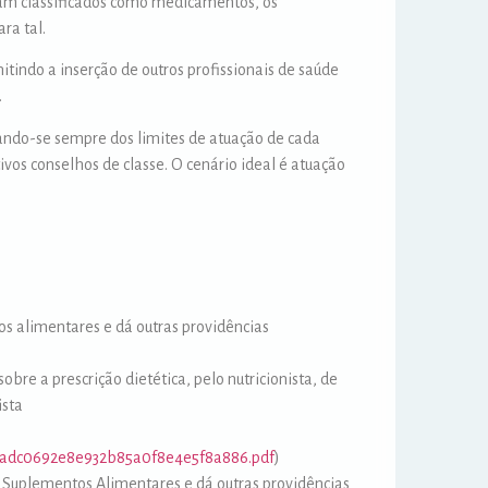
ejam classificados como medicamentos, os
ra tal.
ndo a inserção de outros profissionais de saúde
.
ando-se sempre dos limites de atuação de cada
ivos conselhos de classe. O cenário ideal é atuação
tos alimentares e dá outras providências
obre a prescrição dietética, pelo nutricionista, de
ista
/76adc0692e8e932b85a0f8e4e5f8a886.pdf
)
e Suplementos Alimentares e dá outras providências