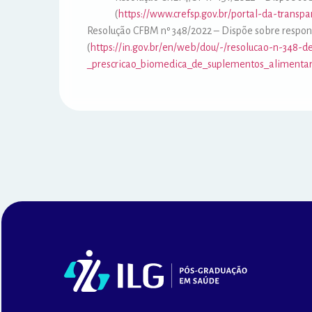
(
https://www.crefsp.gov.br/portal-da-transp
Resolução CFBM nº 348/2022 – Dispõe sobre respons
(
https://in.gov.br/en/web/dou/-/resolucao-n-34
_prescricao_biomedica_de_suplementos_alimen