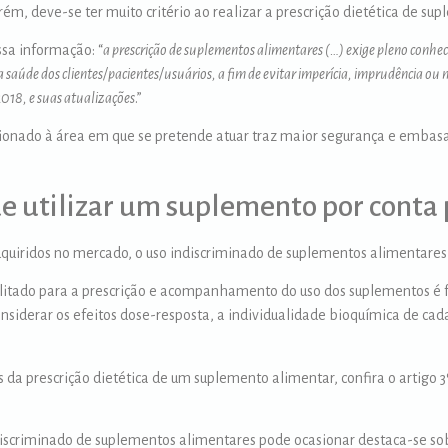
ém, deve-se ter muito critério ao realizar a prescrição dietética de s
ssa informação: “
a prescrição de suplementos alimentares (…) exige pleno conhe
 na saúde dos clientes/pacientes/usuários, a fim de evitar imperícia, imprudência ou
2018, e suas atualizações
.”
ecionado à área em que se pretende atuar traz maior segurança e embasa
de utilizar um suplemento por conta 
quiridos no mercado, o uso indiscriminado de suplementos alimentares 
litado para a prescrição e acompanhamento do uso dos suplementos é f
nsiderar os efeitos dose-resposta, a individualidade bioquímica de cada
 da prescrição dietética de um suplemento alimentar, confira o artigo 3
indiscriminado de suplementos alimentares pode ocasionar destaca-se s