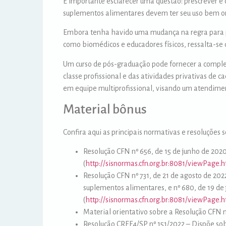
É importante esclarecer uma questão: prescrever é
suplementos alimentares devem ter seu uso bem or
Embora tenha havido uma mudança na regra para pr
como biomédicos e educadores físicos, ressalta-se
Um curso de pós-graduação pode fornecer a comple
classe profissional e das atividades privativas de 
em equipe multiprofissional, visando um atendimen
Material bônus
Confira aqui as principais normativas e resoluções 
Resolução CFN nº 656, de 15 de junho de 2020
(
http://sisnormas.cfn.org.br:8081/viewPage.
Resolução CFN nº 731, de 21 de agosto de 2022
suplementos alimentares, e nº 680, de 19 de j
(
http://sisnormas.cfn.org.br:8081/viewPage.
Material orientativo sobre a Resolução CFN 
Resolução CREF4/SP nº 151/2022 – Dispõe sob