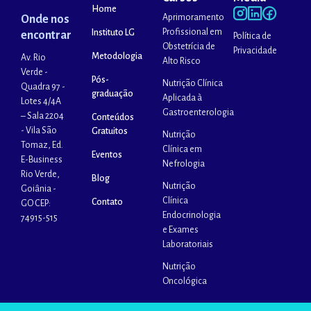
Home
Aprimoramento
Onde nos
Profissional em
Instituto LG
encontrar
Política de
Obstetrícia de
Privacidade
Metodologia
Av. Rio
Alto Risco
Verde -
Pós-
Nutrição Clínica
Quadra 97 -
graduação
Aplicada à
Lotes 4/4A
Gastroenterologia
– Sala 2204
Conteúdos
- Vila São
Gratuitos
Nutrição
Tomaz, Ed.
Clínica em
Eventos
E-Business
Nefrologia
Rio Verde,
Blog
Nutrição
Goiânia -
Clínica
Contato
GO CEP:
Endocrinologia
74915-515
e Exames
Laboratoriais
Nutrição
Oncológica