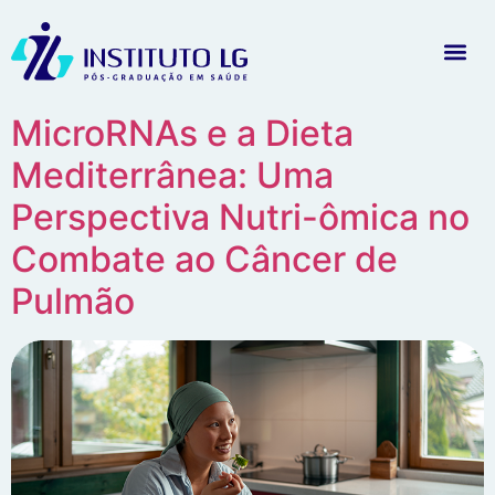
MicroRNAs e a Dieta
Mediterrânea: Uma
Perspectiva Nutri-ômica no
Combate ao Câncer de
Pulmão