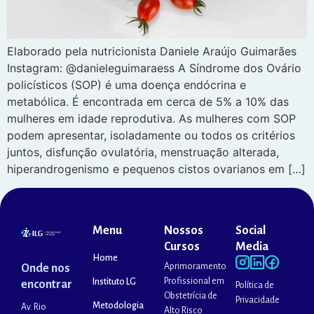
Elaborado pela nutricionista Daniele Araújo Guimarães
Instagram: @danieleguimaraess A Síndrome dos Ovário
policísticos (SOP) é ​​uma doença endócrina e
metabólica. É encontrada em cerca de 5% a 10% das
mulheres em idade reprodutiva. As mulheres com SOP
podem apresentar, isoladamente ou todos os critérios
juntos, disfunção ovulatória, menstruação alterada,
hiperandrogenismo e pequenos cistos ovarianos em […]
Menu
Nossos
Social
Cursos
Media
Home
Aprimoramento
Onde nos
Profissional em
Instituto LG
encontrar
Política de
Obstetrícia de
Privacidade
Metodologia
Av. Rio
Alto Risco