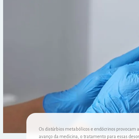
Os distúrbios metabólicos e endócrinos provocam a
avanço da medicina, o tratamento para essas desor