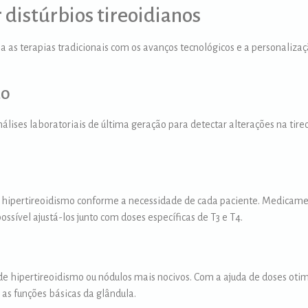
 distúrbios tireoidianos
a as terapias tradicionais com os avanços tecnológicos e a personaliza
ão
lises laboratoriais de última geração para detectar alterações na tire
hipertireoidismo conforme a necessidade de cada paciente. Medicame
sível ajustá-los junto com doses específicas de T3 e T4.
e hipertireoidismo ou nódulos mais nocivos. Com a ajuda de doses otim
as funções básicas da glândula.