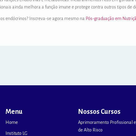
ncionais ainda melhora a função imune e protege contra outros tipos de 
ios endócrinos? Inscreva-se agora mesmo na
Pós-graduação em Nutriçã
Menu
Nossos Cursos
Home
Aprimoramento Profissional e
de Alto Risco
Instituto LG