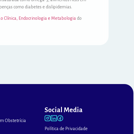
doenças como diabetes e dislipidemias.
o Clínica, Endocrinologia e Metabologia
do
Social Media
m Obstetrícia
Política de Privacidade