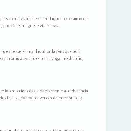
ipais condutas incluem a redução no consumo de
o, proteínas magras e vitaminas.
lar o estresse é uma das abordagens que têm
 assim como atividades como yoga, meditação,
s estão relacionadas indiretamente a deficiência
oxidativo, ajudar na conversão do hormônio T4
 insaturada como ômega-3, alimentos ricos em