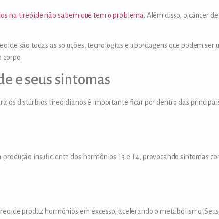
bios na tireóide não sabem que tem o problema.
Além disso, o câncer de
oide são todas as soluções, tecnologias e abordagens que podem ser u
 corpo.
de e seus sintomas
a os distúrbios tireoidianos é importante ficar por dentro das princip
 produção insuficiente dos hormônios T3 e T4, provocando sintomas com
 tireoide produz hormônios em excesso, acelerando o metabolismo. Seus 