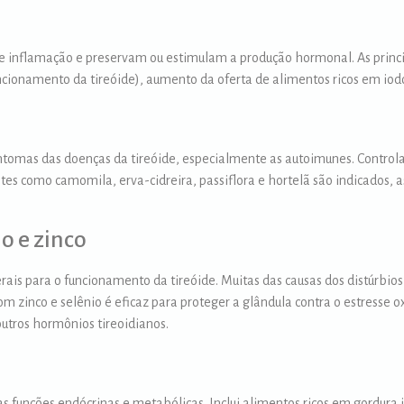
 de inflamação e preservam ou estimulam a produção hormonal. As princ
ncionamento da tireóide), aumento da oferta de alimentos ricos em iod
sintomas das doenças da tireóide, especialmente as autoimunes. Contro
es como camomila, erva-cidreira, passiflora e hortelã são indicados,
o e zinco
rais para o funcionamento da tireóide. Muitas das causas dos distúrbio
m zinco e selênio é eficaz para proteger a glândula contra o estresse 
 outros hormônios tireoidianos.
 funções endócrinas e metabólicas. Inclui alimentos ricos em gordura