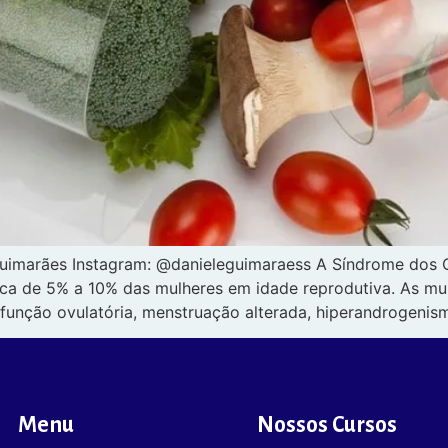
Guimarães Instagram: @danieleguimaraess A Síndrome dos Ov
rca de 5% a 10% das mulheres em idade reprodutiva. As m
isfunção ovulatória, menstruação alterada, hiperandrogeni
Menu
Nossos Cursos