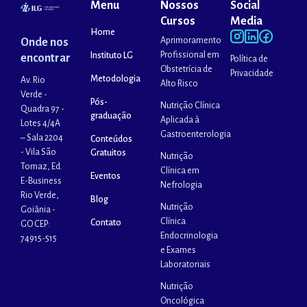
Menu
Nossos
Social
Cursos
Media
Home
Aprimoramento
Onde nos
Profissional em
Instituto LG
encontrar
Política de
Obstetrícia de
Privacidade
Metodologia
Av. Rio
Alto Risco
Verde -
Pós-
Nutrição Clínica
Quadra 97 -
graduação
Aplicada à
Lotes 4/4A
Gastroenterologia
– Sala 2204
Conteúdos
- Vila São
Gratuitos
Nutrição
Tomaz, Ed.
Clínica em
Eventos
E-Business
Nefrologia
Rio Verde,
Blog
Nutrição
Goiânia -
Clínica
Contato
GO CEP:
Endocrinologia
74915-515
e Exames
Laboratoriais
Nutrição
Oncológica