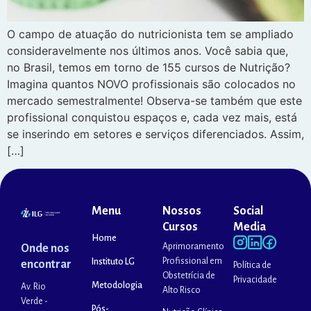
O campo de atuação do nutricionista tem se ampliado
consideravelmente nos últimos anos. Você sabia que,
no Brasil, temos em torno de 155 cursos de Nutrição?
Imagina quantos NOVO profissionais são colocados no
mercado semestralmente! Observa-se também que este
profissional conquistou espaços e, cada vez mais, está
se inserindo em setores e serviços diferenciados. Assim,
[…]
Menu
Nossos
Social
Cursos
Media
Home
Aprimoramento
Onde nos
Profissional em
Instituto LG
encontrar
Política de
Obstetrícia de
Privacidade
Metodologia
Av. Rio
Alto Risco
Verde -
Pós-