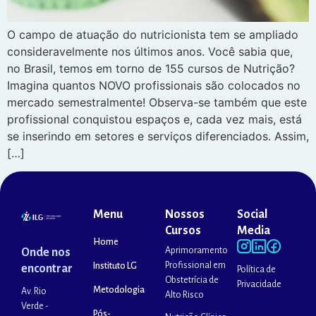
O campo de atuação do nutricionista tem se ampliado
consideravelmente nos últimos anos. Você sabia que,
no Brasil, temos em torno de 155 cursos de Nutrição?
Imagina quantos NOVO profissionais são colocados no
mercado semestralmente! Observa-se também que este
profissional conquistou espaços e, cada vez mais, está
se inserindo em setores e serviços diferenciados. Assim,
[…]
Menu
Nossos
Social
Cursos
Media
Home
Aprimoramento
Onde nos
Profissional em
Instituto LG
encontrar
Política de
Obstetrícia de
Privacidade
Metodologia
Av. Rio
Alto Risco
Verde -
Pós-