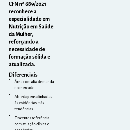
CFN nº 689/2021
reconhece a
especialidade em
Nutrição em Saúde
da Mulher,
reforçando a
necessidade de
formação sólida e
atualizada.
Diferenciais
Área com alta demanda
no mercado
Abordagens alinhadas
às evidências e às
tendências
Docentes referência
com atuação clínica e