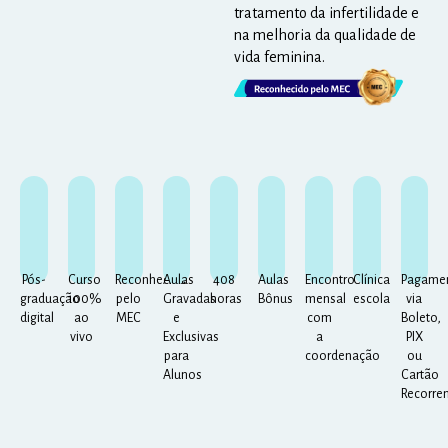
tratamento da infertilidade e
na melhoria da qualidade de
vida feminina.
Pós-
Curso
Reconhecida
Aulas
408
Aulas
Encontro
Clínica
Pagame
graduação
100%
pelo
Gravadas
horas
Bônus
mensal
escola
via
digital
ao
MEC
e
com
Boleto,
vivo
Exclusivas
a
PIX
para
coordenação
ou
Alunos
Cartão
Recorre