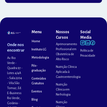
Menu
Nossos
Social
Cursos
Media
Home
Aprimoramento
Onde nos
Profissional em
Instituto LG
encontrar
Política de
Obstetrícia de
Privacidade
Metodologia
Av. Rio
Alto Risco
Verde -
Pós-
Nutrição Clínica
Quadra 97 -
graduação
Aplicada à
Lotes 4/4A
Gastroenterologia
– Sala 2204
Conteúdos
- Vila São
Gratuitos
Nutrição
Tomaz, Ed.
Clínica em
Eventos
E-Business
Nefrologia
Rio Verde,
Blog
Nutrição
Goiânia -