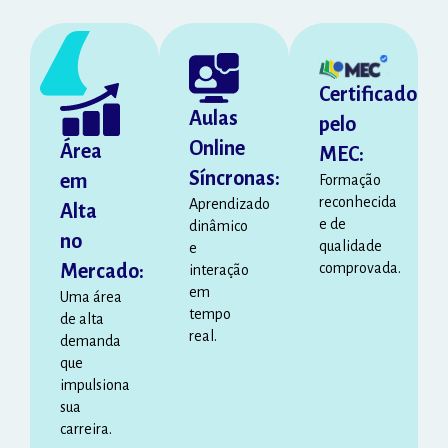
Certificado
Aulas
pelo
Online
Área
MEC:
Síncronas:
em
Formação
reconhecida
Aprendizado
Alta
e de
dinâmico
no
qualidade
e
Mercado:
comprovada.
interação
em
Uma área
tempo
de alta
real.
demanda
que
impulsiona
sua
carreira.