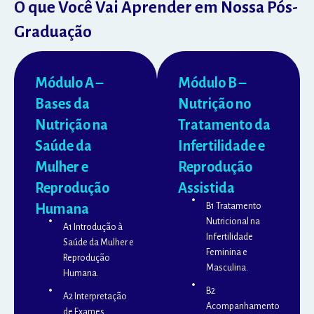
O que Você Vai Aprender em Nossa Pós-
Graduação
Módulo A –
Módulo B –
Bases da
Nutrição no
Nutrição na
Tratamento da
Saúde da
Infertilidade e
Mulher e
Reprodução
Reprodução
Assistida
Humana
B1 Tratamento
Nutricional na
A1 Introdução à
Infertilidade
Saúde da Mulher e
Feminina e
Reprodução
Masculina.
Humana.
B2
A2 Interpretação
Acompanhamento
de Exames