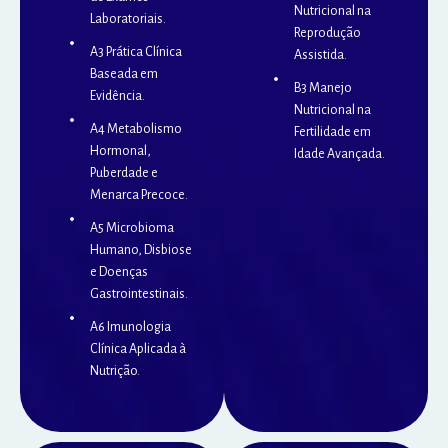
Nutricional na
Laboratoriais.
Reprodução
A3 Prática Clínica
Assistida.
Baseada em
B3 Manejo
Evidência.
Nutricional na
A4 Metabolismo
Fertilidade em
Hormonal,
Idade Avançada.
Puberdade e
Menarca Precoce.
A5 Microbioma
Humano, Disbiose
e Doenças
Gastrointestinais.
A6 Imunologia
Clínica Aplicada à
Nutrição.