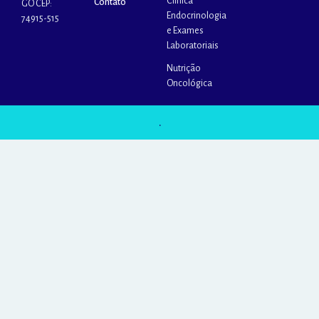
Clínica
Contato
GO CEP:
Endocrinologia
74915-515
e Exames
Laboratoriais
Nutrição
Oncológica
.