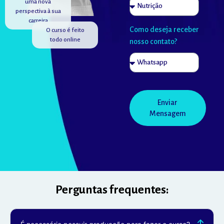
uma nova
perspectiva à sua
carreira
Como deseja receber
O curso é feito
todo online
nosso contato?
Enviar
Mensagem
Perguntas frequentes: