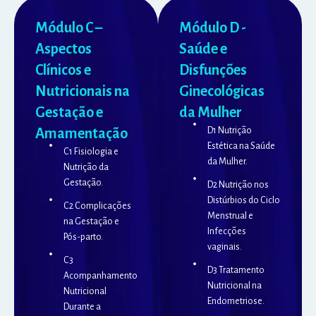
Módulo C –
Módulo D -
Aspectos
Saúde e
Clínicos e
Disfunções
Nutricionais na
Ginecológicas
Gestação e
da Mulher
Amamentação
D1 Nutrição
Estética na Saúde
C1 Fisiologia e
da Mulher.
Nutrição da
Gestação.
D2 Nutrição nos
Distúrbios do Ciclo
C2 Complicações
Menstrual e
na Gestação e
Infecções
Pós-parto.
vaginais.
C3
D3 Tratamento
Acompanhamento
Nutricional na
Nutricional
Endometriose.
Durante a