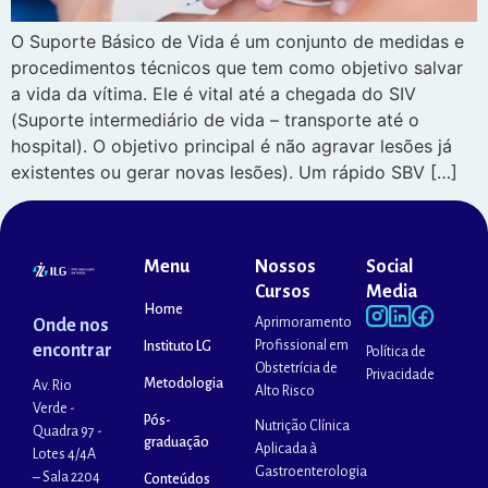
O Suporte Básico de Vida é um conjunto de medidas e
procedimentos técnicos que tem como objetivo salvar
a vida da vítima. Ele é vital até a chegada do SIV
(Suporte intermediário de vida – transporte até o
hospital). O objetivo principal é não agravar lesões já
existentes ou gerar novas lesões). Um rápido SBV […]
Menu
Nossos
Social
Cursos
Media
Home
Aprimoramento
Onde nos
Profissional em
Instituto LG
encontrar
Política de
Obstetrícia de
Privacidade
Metodologia
Av. Rio
Alto Risco
Verde -
Pós-
Nutrição Clínica
Quadra 97 -
graduação
Aplicada à
Lotes 4/4A
Gastroenterologia
– Sala 2204
Conteúdos