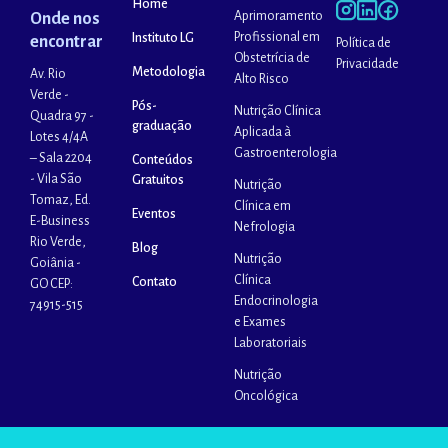
Home
Aprimoramento
Onde nos
Profissional em
Instituto LG
encontrar
Política de
Obstetrícia de
Privacidade
Metodologia
Av. Rio
Alto Risco
Verde -
Pós-
Nutrição Clínica
Quadra 97 -
graduação
Aplicada à
Lotes 4/4A
Gastroenterologia
– Sala 2204
Conteúdos
- Vila São
Gratuitos
Nutrição
Tomaz, Ed.
Clínica em
Eventos
E-Business
Nefrologia
Rio Verde,
Blog
Nutrição
Goiânia -
Clínica
Contato
GO CEP:
Endocrinologia
74915-515
e Exames
Laboratoriais
Nutrição
Oncológica