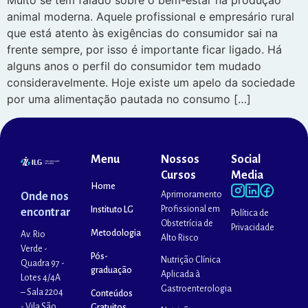
Muito se tem falado sobre o bem-estar na produção
animal moderna. Aquele profissional e empresário rural
que está atento às exigências do consumidor sai na
frente sempre, por isso é importante ficar ligado. Há
alguns anos o perfil do consumidor tem mudado
consideravelmente. Hoje existe um apelo da sociedade
por uma alimentação pautada no consumo […]
Menu
Nossos
Social
Cursos
Media
Home
Aprimoramento
Onde nos
Profissional em
Instituto LG
encontrar
Política de
Obstetrícia de
Privacidade
Metodologia
Av. Rio
Alto Risco
Verde -
Pós-
Nutrição Clínica
Quadra 97 -
graduação
Aplicada à
Lotes 4/4A
Gastroenterologia
– Sala 2204
Conteúdos
- Vila São
Gratuitos