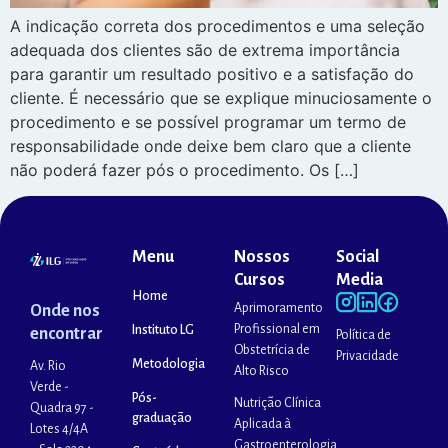
A indicação correta dos procedimentos e uma seleção
adequada dos clientes são de extrema importância
para garantir um resultado positivo e a satisfação do
cliente. É necessário que se explique minuciosamente o
procedimento e se possível programar um termo de
responsabilidade onde deixe bem claro que a cliente
não poderá fazer pós o procedimento. Os […]
Menu
Nossos
Social
Cursos
Media
Home
Aprimoramento
Onde nos
Profissional em
Instituto LG
encontrar
Política de
Obstetrícia de
Privacidade
Metodologia
Av. Rio
Alto Risco
Verde -
Pós-
Nutrição Clínica
Quadra 97 -
graduação
Aplicada à
Lotes 4/4A
Gastroenterologia