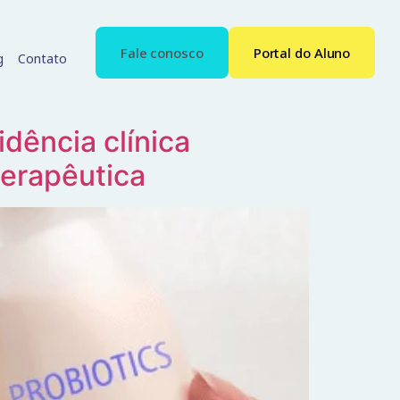
Fale conosco
Portal do Aluno
g
Contato
idência clínica
terapêutica