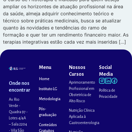
ampliar os horizontes de atuação profissional na área
da saúde, almeja adquirir conhecimento teórico e
técnico sobre práticas medicinais, busca se atualizar
quanto às novidades e tendências do ramo de
formação e quer ter um rendimento financeiro maior. As
terapias integrativas estão cada vez mais inseridas […]
Menu
Nossos
Social
Cursos
Media
Home
Aprimoramento
Onde nos
Profissional em
Instituto LG
encontrar
Política de
Obstetrícia de
Privacidade
Metodologia
Av. Rio
Alto Risco
Verde -
Pós-
Nutrição Clínica
Quadra 97 -
graduação
Aplicada à
Lotes 4/4A
Gastroenterologia
– Sala 2204
Conteúdos
- Vila São
Gratuitos