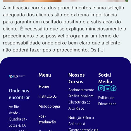
A indicação correta dos procedimentos e uma seleção
adequada dos clientes são de extrema importância
para garantir um resultado positivo e a satisfação do
cliente. É necessário que se explique minuciosamente o
procedimento e se possível programar um termo de
responsabilidade onde deixe bem claro que a cliente
não poderá fazer pós o procedimento. Os […]
Menu
Nossos
Social
Cursos
Media
Home
Aprimoramento
Onde nos
Profissional em
Instituto LG
encontrar
Política de
Obstetrícia de
Privacidade
Metodologia
Av. Rio
Alto Risco
Verde -
Pós-
Nutrição Clínica
Quadra 97 -
graduação
Aplicada à
Lotes 4/4A
Gastroenterologia