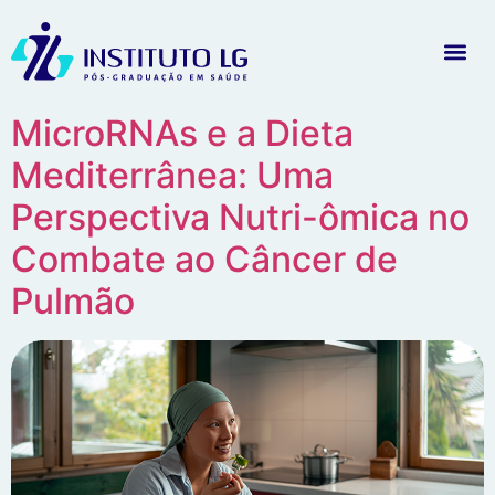
MicroRNAs e a Dieta
Mediterrânea: Uma
Perspectiva Nutri-ômica no
Combate ao Câncer de
Pulmão