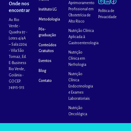
Aprimoramento
Onde nos
Profissional em
Instituto LG
encontrar
Política de
Obstetrícia de
Privacidade
Metodologia
Av. Rio
Alto Risco
Verde -
Pós-
Nutrição Clínica
Quadra 97 -
graduação
Aplicada à
Lotes 4/4A
Gastroenterologia
– Sala 2204
Conteúdos
- Vila São
Gratuitos
Nutrição
Tomaz, Ed.
Clínica em
Eventos
E-Business
Nefrologia
Rio Verde,
Blog
Nutrição
Goiânia -
Clínica
Contato
GO CEP:
Endocrinologia
74915-515
e Exames
Laboratoriais
Nutrição
Oncológica
.