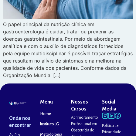
O papel principal da nutrição clínica em
gastroenterologia é cuidar, tratar ou prevenir as
doenças gastrointestinais. Por meio da abordagem
analítica e com o auxílio de diagnósticos fornecidos
pela equipe multidisciplinar é possível traçar estratégias
que resultam no alívio de sintomas e na melhora na
qualidade de vida dos pacientes. Conforme dados da
Organização Mundial […]
Menu
Nossos
Social
Cursos
Media
Home
Aprimoramento
Onde nos
Profissional em
Instituto LG
encontrar
Política de
Obstetrícia de
Privacidade
Metodologia
Av. Rio