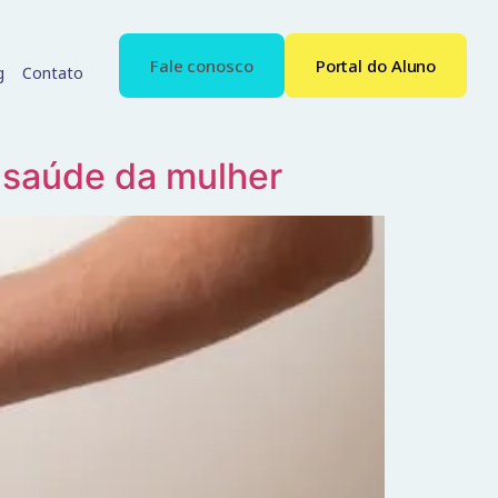
Fale conosco
Portal do Aluno
g
Contato
 saúde da mulher