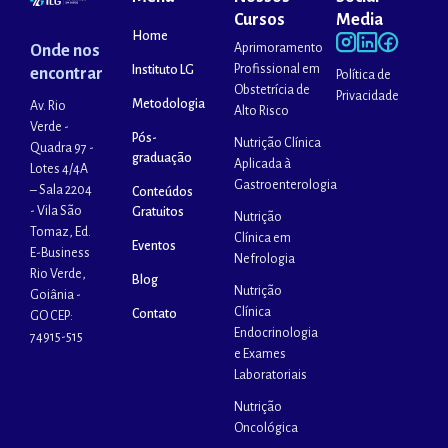
Cursos
Media
Home
Aprimoramento
Onde nos
Profissional em
Instituto LG
encontrar
Política de
Obstetrícia de
Privacidade
Metodologia
Av. Rio
Alto Risco
Verde -
Pós-
Nutrição Clínica
Quadra 97 -
graduação
Aplicada à
Lotes 4/4A
Gastroenterologia
– Sala 2204
Conteúdos
- Vila São
Gratuitos
Nutrição
Tomaz, Ed.
Clínica em
Eventos
E-Business
Nefrologia
Rio Verde,
Blog
Nutrição
Goiânia -
Clínica
Contato
GO CEP:
Endocrinologia
74915-515
e Exames
Laboratoriais
Nutrição
Oncológica