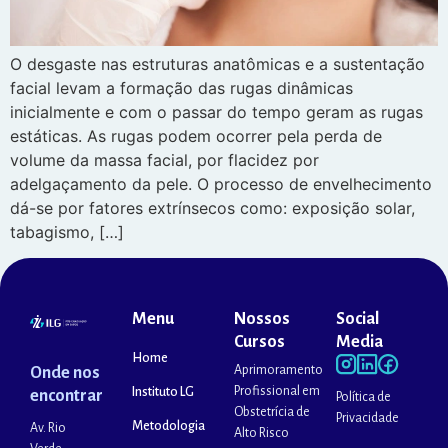
O desgaste nas estruturas anatômicas e a sustentação
facial levam a formação das rugas dinâmicas
inicialmente e com o passar do tempo geram as rugas
estáticas. As rugas podem ocorrer pela perda de
volume da massa facial, por flacidez por
adelgaçamento da pele. O processo de envelhecimento
dá-se por fatores extrínsecos como: exposição solar,
tabagismo, […]
Menu
Nossos
Social
Cursos
Media
Home
Aprimoramento
Onde nos
Profissional em
Instituto LG
encontrar
Política de
Obstetrícia de
Privacidade
Metodologia
Av. Rio
Alto Risco