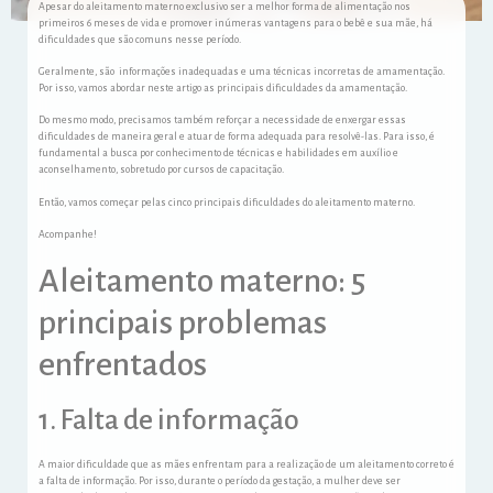
Apesar do aleitamento materno exclusivo ser a melhor forma de alimentação nos
primeiros 6 meses de vida e promover inúmeras vantagens para o bebê e sua mãe, há
dificuldades que são comuns nesse período.
Geralmente, são informações inadequadas e uma técnicas incorretas de amamentação.
Por isso, vamos abordar neste artigo as principais dificuldades da amamentação.
Do mesmo modo, precisamos também reforçar a necessidade de enxergar essas
dificuldades de maneira geral e atuar de forma adequada para resolvê-las. Para isso, é
fundamental a busca por conhecimento de técnicas e habilidades em auxílio e
aconselhamento, sobretudo por cursos de capacitação.
Então, vamos começar pelas cinco principais dificuldades do aleitamento materno.
Acompanhe!
Aleitamento materno: 5
principais problemas
enfrentados
1. Falta de informação
A maior dificuldade que as mães enfrentam para a realização de um aleitamento correto é
a falta de informação. Por isso, durante o período da gestação, a mulher deve ser