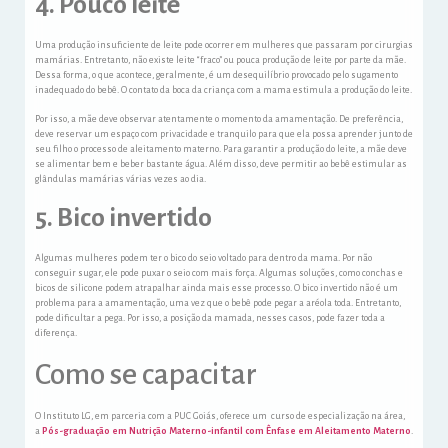
4. Pouco leite
Uma produção insuficiente de leite pode ocorrer em mulheres que passaram por cirurgias
mamárias. Entretanto, não existe leite “fraco” ou pouca produção de leite por parte da mãe.
Dessa forma, o que acontece, geralmente, é um desequilíbrio provocado pelo sugamento
inadequado do bebê. O contato da boca da criança com a mama estimula a produção do leite.
Por isso, a mãe deve observar atentamente o momento da amamentação. De preferência,
deve reservar um espaço com privacidade e tranquilo para que ela possa aprender junto de
seu filho o processo de aleitamento materno. Para garantir a produção do leite, a mãe deve
se alimentar bem e beber bastante água. Além disso, deve permitir ao bebê estimular as
glândulas mamárias várias vezes ao dia.
5. Bico invertido
Algumas mulheres podem ter o bico do seio voltado para dentro da mama. Por não
conseguir sugar, ele pode puxar o seio com mais força. Algumas soluções, como conchas e
bicos de silicone podem atrapalhar ainda mais esse processo. O bico invertido não é um
problema para a amamentação, uma vez que o bebê pode pegar a aréola toda. Entretanto,
pode dificultar a pega. Por isso, a posição da mamada, nesses casos, pode fazer toda a
diferença.
Como se capacitar
O Instituto LG, em parceria com a PUC Goiás, oferece um curso de especialização na área,
a
Pós-graduação em Nutrição Materno-infantil com Ênfase em Aleitamento Materno
.