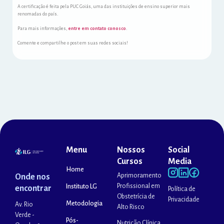
A certificação é feita pela PUC Goiás, uma das instituições de ensino superior mais
renomadas do país.
Para mais informações,
entre em contato conosco
.
Comente e compartilhe o post em suas redes sociais!
Menu
Nossos
Social
Cursos
Media
Home
Aprimoramento
Onde nos
Profissional em
Instituto LG
encontrar
Política de
Obstetrícia de
Privacidade
Metodologia
Av. Rio
Alto Risco
Verde -
Pós-
Nutrição Clínica