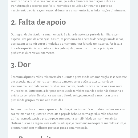
acompanhada por diversos profissionais, pois eles fornecem orientações sobre as
transformações do corpo, possíveis incômodos e soluções. Entretanto, a partir do
nascimento da criança, em especial durante a amamentação, as informações diminuem.
2. Falta de apoio
Outro grande obstáculo na amamentação é a falta de apoio por parte de familiares, em
especial dos pais das crianças. Assim, os primeiros dias de vida do bebê geram desafios,
que podem se sentir desestimuladas a amamentar por falta de um suporte. Por isso, a
troca de experiência com outras mães pode ajudar, ao compartilhar os principais
problemas durante o aleitamento.
3. Dor
É comum algumas mães relatarem dor durante o processo de amamentação. Isso acontece
em especial nas primeiras semanas, quando os seios estão se acostumando ao
aleitamento. Isso pode ocorrer por diversos motivos, desde os bicos rachados até os seios
muito cheios. Entretanto, a dor pode ser causada também quando o bebê não abocanha a
aréola por completo. Ele alcança apenas o bico do seio, podendo até a machucar com a
pressão da gengiva por meio de mordidas.
Por isso, quando as mamas aparecem feridas, é preciso verificar qual é o motivo causador
dos ferimentos e ajustar de imediato a pega do bebê. De forma geral, a mãe não deve
utilizar pomadas, pois o produto pode aumentar a sensibilidade do mamilo e ainda
obstruir ductos na região. Para evitar a situação, é recomendável expor os mamilos ao Sol, e
procurar conhecer melhores posturas para a amamentação.