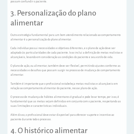
possam confundir o paciente.
3. Personalização do plano
alimentar
Outra estratégia fundamental para um bom atendimento relacionado ao comportamento
alimentar é a personalização do plano alimentar.
Cada indivíduo possui necessidades e objetivos diferentes, e o plano de ação deve ser
adaptado às particularidades de cada paciente. Isso inclui a definição de metas realistas e
alcançáveis, levando em consideração as condições do paciente e seu estilo de vida.
O plano de ação, ou alimentar, também deve ser flexível, permitindo ajustes conforme as
necessidades e desafios que possam surgir no processo de mudança de comportamento
alimentar.
Também é importante que o profissional estabeleça metas realistas e alcançáveis em
relação ao comportamento alimentar do paciente, nesse plano de ação.
O processo de mudança de hábitos alimentares é gradual e pode levar tempo, por isso, é
fundamental que as metas sejam definidas em conjunto com o paciente, respeitando as
suas limitações e características individuais.
Além disso, o profissional deve estar disponível para oferecer suporte e incentivo ao
paciente durante todo o processo.
4. O histórico alimentar