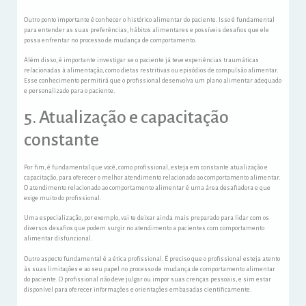
Outro ponto importante é conhecer o histórico alimentar do paciente. Isso é fundamental
para entender as suas preferências, hábitos alimentares e possíveis desafios que ele
possa enfrentar no processo de mudança de comportamento.
Além disso, é importante investigar se o paciente já teve experiências traumáticas
relacionadas à alimentação, como dietas restritivas ou episódios de compulsão alimentar.
Esse conhecimento permitirá que o profissional desenvolva um plano alimentar adequado
e personalizado para o paciente.
5. Atualização e capacitação
constante
Por fim, é fundamental que você, como profissional, esteja em constante atualização e
capacitação, para oferecer o melhor atendimento relacionado ao comportamento alimentar.
O atendimento relacionado ao comportamento alimentar é uma área desafiadora e que
exige muito do profissional.
Uma especialização, por exemplo, vai te deixar ainda mais preparado para lidar com os
diversos desafios que podem surgir no atendimento a pacientes com comportamento
alimentar disfuncional.
Outro aspecto fundamental é a ética profissional. É preciso que o profissional esteja atento
às suas limitações e ao seu papel no processo de mudança de comportamento alimentar
do paciente. O profissional não deve julgar ou impor suas crenças pessoais, e sim estar
disponível para oferecer informações e orientações embasadas cientificamente.