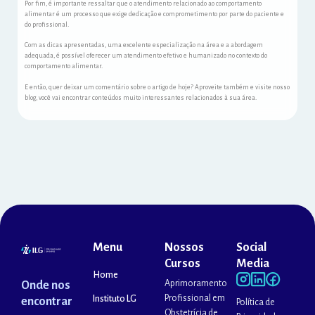
Por fim, é importante ressaltar que o atendimento relacionado ao comportamento
alimentar é um processo que exige dedicação e comprometimento por parte do paciente e
do profissional.
Com as dicas apresentadas, uma excelente especialização na área e a abordagem
adequada, é possível oferecer um atendimento efetivo e humanizado no contexto do
comportamento alimentar.
E então, quer deixar um comentário sobre o artigo de hoje? Aproveite também e visite nosso
blog, você vai encontrar conteúdos muito interessantes relacionados à sua área.
Menu
Nossos
Social
Cursos
Media
Home
Aprimoramento
Onde nos
Profissional em
Instituto LG
encontrar
Política de
Obstetrícia de