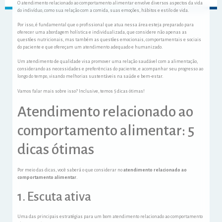
O atendimento relacionado ao comportamento alimentar envolve diversos aspectos da vida
do indivíduo, como sua relação com a comida, suas emoções, hábitos e estilo de vida.
Por isso, é fundamental que o profissional que atua nessa área esteja preparado para
oferecer uma abordagem holística e individualizada, que considere não apenas as
questões nutricionais, mas também as questões emocionais, comportamentais e sociais
do paciente e que ofereçam um atendimento adequado e humanizado.
Um atendimento de qualidade visa promover uma relação saudável com a alimentação,
considerando as necessidades e preferências do paciente, e acompanhar seu progresso ao
longo do tempo, visando melhorias sustentáveis na saúde e bem-estar.
Vamos falar mais sobre isso? Inclusive, temos 5 dicas ótimas!
Atendimento relacionado ao
comportamento alimentar: 5
dicas ótimas
Por meio das dicas, você saberá o que considerar no
atendimento relacionado ao
comportamento alimentar
.
1. Escuta ativa
Uma das principais estratégias para um bom atendimento relacionado ao comportamento