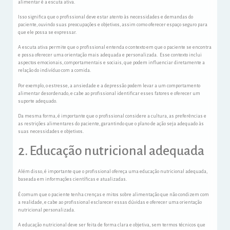
alimentar é a escuta ativa.
Isso significa que o profissional deve estar atento às necessidades e demandas do
paciente, ouvindo suas preocupações e objetivos, assim como oferecer espaço seguro para
que ele possa se expressar.
A escuta ativa permite que o profissional entenda o contexto em que o paciente se encontra
e possa oferecer uma orientação mais adequada e personalizada. Esse contexto inclui
aspectos emocionais, comportamentais e sociais, que podem influenciar diretamente a
relação do indivíduo com a comida.
Por exemplo, o estresse, a ansiedade e a depressão podem levar a um comportamento
alimentar desordenado, e cabe ao profissional identificar esses fatores e oferecer um
suporte adequado.
Da mesma forma, é importante que o profissional considere a cultura, as preferências e
as restrições alimentares do paciente, garantindo que o plano de ação seja adequado às
suas necessidades e objetivos.
2. Educação nutricional adequada
Além disso, é importante que o profissional ofereça uma educação nutricional adequada,
baseada em informações científicas e atualizadas.
É comum que o paciente tenha crenças e mitos sobre alimentação que não condizem com
a realidade, e cabe ao profissional esclarecer essas dúvidas e oferecer uma orientação
nutricional personalizada.
A educação nutricional deve ser feita de forma clara e objetiva, sem termos técnicos que