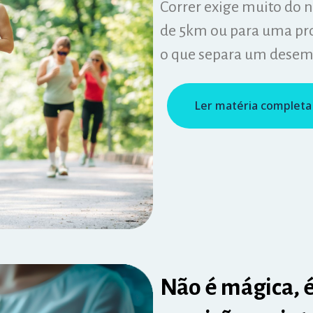
Correr exige muito do n
de 5km ou para uma prova
o que separa um desem
Ler matéria completa
Não é mágica, é