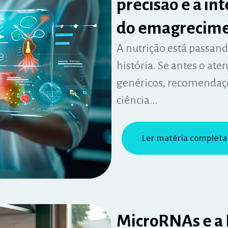
precisão e a int
do emagrecim
A nutrição está passan
história. Se antes o at
genéricos, recomendaçõ
ciência...
Ler matéria completa
MicroRNAs e a