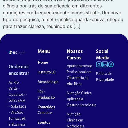
ciência por trás de sua eficácia em diferentes
condições era frequentemente inconsistente. Um novo
tipo de pesquisa, a meta-análise guarda-chuva, chegou
para trazer clareza, reunindo os […]
Menu
Nossos
Social
Cursos
Media
Home
Aprimoramento
Onde nos
Profissional em
Instituto LG
encontrar
Política de
Obstetrícia de
Privacidade
Metodologia
Av. Rio
Alto Risco
Verde -
Pós-
Nutrição Clínica
Quadra 97 -
graduação
Aplicada à
Lotes 4/4A
Gastroenterologia
– Sala 2204
Conteúdos
- Vila São
Gratuitos
Nutrição
Tomaz, Ed.
Clínica em
Eventos
E-Business
Nefrologia