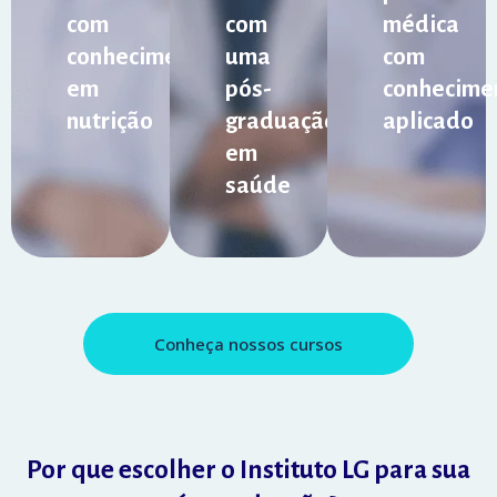
com
com
médica
conhecimentos
uma
com
em
pós-
conhecime
nutrição
graduação
aplicado
em
saúde
Conheça nossos cursos
Por que escolher o Instituto LG para sua