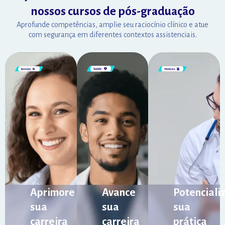
nossos cursos de pós-graduação
Aprofunde competências, amplie seu raciocínio clínico e atue
com segurança em diferentes contextos assistenciais.
Aprimore
Avance
Potenciali
sua
sua
sua
carreira
carreira
prática