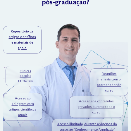
pós-graduação?
Repositório de
artigos científicos
e materiais de
apoio
Clinicas
Reuniões
escolas
mensais com o
semanais
coordenador de
curso
Acesso ao
Acesso aos conteúdos
Telegram com
gravados durante todo o
artigos científicos
curso
atuais
Acesso ilimitado, durante a vigência do
curso, ao "Conhecimento Ampliado"