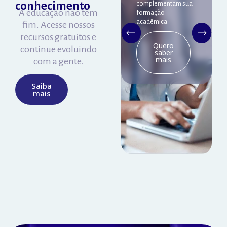
conhecimento
complementam sua
no nosso HUB!
A educação não tem
formação
acadêmica.
fim. Acesse nossos
recursos gratuitos e
Quero
Quero
saber
continue evoluindo
saber
mais
mais
com a gente.
Saiba
mais