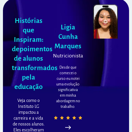
Histórias
Ligia
que
Cunha
Inspiram:
Marques
depoimentos
Nutricionista
de alunos
transformados
Desde que
comecei o
pela
curso eu notei
uma evolução
educação
significativa
em minha
Veja como o
abordagem no
Instituto LG
trabalho.
impactou a
carreira e a vida
de nossos alunos.
Eles escolheram