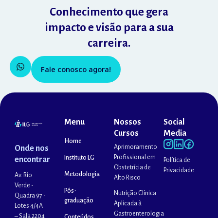
Conhecimento que gera
impacto e visão para a sua
carreira.
Fale conosco agora!
Menu
Nossos
Social
Cursos
Media
Home
Aprimoramento
Onde nos
Profissional em
Instituto LG
encontrar
Política de
Obstetrícia de
Privacidade
Metodologia
Av. Rio
Alto Risco
Verde -
Pós-
Nutrição Clínica
Quadra 97 -
graduação
Aplicada à
Lotes 4/4A
Gastroenterologia
– Sala 2204
Conteúdos