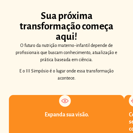
Sua próxima
transformação começa
aqui!
O futuro da nutrição materno-infantil depende de
profissionais que buscam conhecimento, atualização e
prática baseada em ciência.
E o III Simpósio é o lugar onde essa transformação
acontece.
Expanda sua visão.
C
s
c