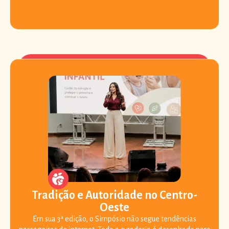
Tradição e Autoridade no Centro-
Oeste
Em sua 3ª edição, o Simpósio não segue tendências