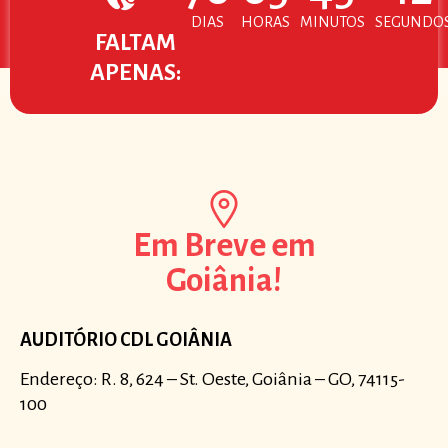
DIAS
HORAS
MINUTOS
SEGUNDO
FALTAM
APENAS:
Em Breve em
Goiânia!
AUDITÓRIO CDL GOIÂNIA
Endereço: R. 8, 624 – St. Oeste, Goiânia – GO, 74115-
100