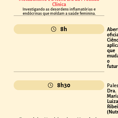
Clínica
Investigando as desordens inflamatórias e
endócrinas que moldam a saúde feminina.
8h
Aber
oficia
Ciênc
apli
que
mud
o
futu
8h30
Pales
Dra.
Mari
Luiz
Ribe
(Nutr