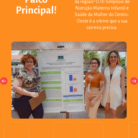
da região? O III Simpósio de
Principal!
Nutrição Materno Infantil e
Saúde da Mulher do Centro-
Oeste é a vitrine que a sua
carreira precisa.