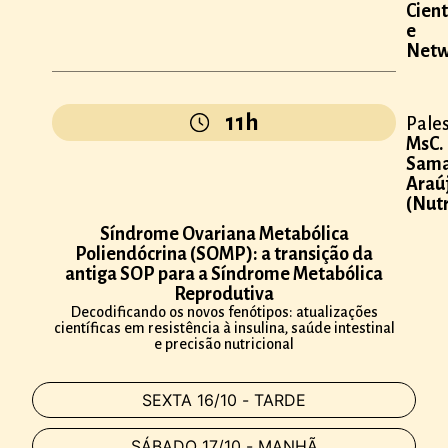
Cient
e
Netw
11h
Pales
MsC.
Sama
Araú
(Nutr
Síndrome Ovariana Metabólica
Poliendócrina (SOMP): a transição da
antiga SOP para a Síndrome Metabólica
Reprodutiva
Decodificando os novos fenótipos: atualizações
científicas em resistência à insulina, saúde intestinal
e precisão nutricional
SEXTA 16/10 - TARDE
SÁBADO 17/10 - MANHÃ