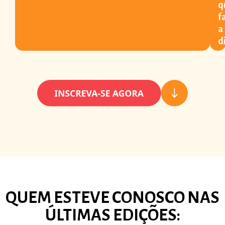
q
f
a
d
QUEM ESTEVE CONOSCO NAS
ÚLTIMAS EDIÇÕES: